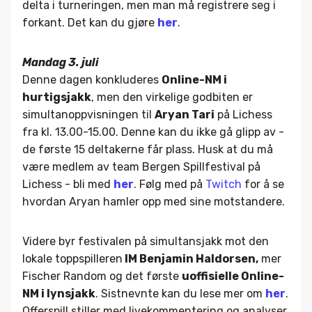
delta i turneringen, men man må registrere seg i
forkant. Det kan du gjøre
her
.
Mandag 3. juli
Denne dagen konkluderes
Online-NM i
hurtigsjakk
, men den virkelige godbiten er
simultanoppvisningen til
Aryan Tari
på Lichess
fra kl. 13.00-15.00. Denne kan du ikke gå glipp av -
de første 15 deltakerne får plass. Husk at du må
være medlem av team Bergen Spillfestival på
Lichess - bli med
her
. Følg med på
Twitch
for å se
hvordan Aryan hamler opp med sine motstandere.
Videre byr festivalen på simultansjakk mot den
lokale toppspilleren
IM Benjamin Haldorsen,
mer
Fischer Random og det første
uoffisielle Online-
NM i lynsjakk
. Sistnevnte kan du lese mer om
her
.
Offerspill stiller med livekommentering og analyser