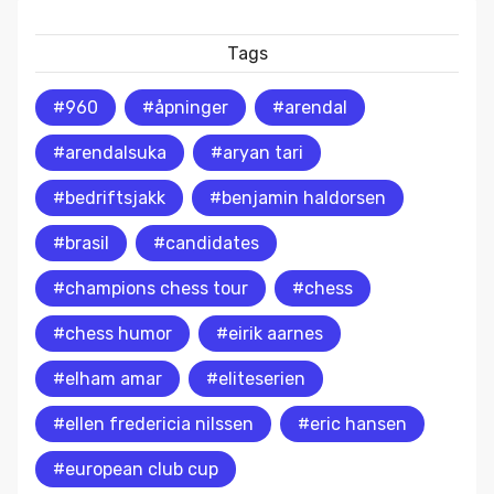
Tags
#960
#åpninger
#arendal
#arendalsuka
#aryan tari
#bedriftsjakk
#benjamin haldorsen
#brasil
#candidates
#champions chess tour
#chess
#chess humor
#eirik aarnes
#elham amar
#eliteserien
#ellen fredericia nilssen
#eric hansen
#european club cup