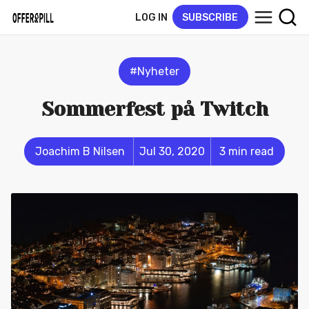
LOG IN
SUBSCRIBE
#Nyheter
Sommerfest på Twitch
Joachim B Nilsen
Jul 30, 2020
3 min read