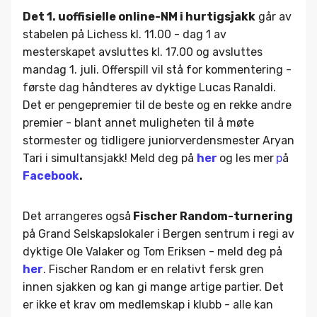
Det 1. uoffisielle online-NM i hurtigsjakk
går av
stabelen på Lichess kl. 11.00 - dag 1 av
mesterskapet avsluttes kl. 17.00 og avsluttes
mandag 1. juli. Offerspill vil stå for kommentering -
første dag håndteres av dyktige Lucas Ranaldi.
Det er pengepremier til de beste og en rekke andre
premier - blant annet muligheten til å møte
stormester og tidligere juniorverdensmester Aryan
Tari i simultansjakk! Meld deg på
her
og les mer
p
å
Facebook
.
Det arrangeres også
Fischer Random-turnering
på Grand Selskapslokaler i Bergen sentrum i regi av
dyktige Ole Valaker og Tom Eriksen - meld deg på
her
. Fischer Random er en relativt fersk gren
innen sjakken og kan gi mange artige partier. Det
er ikke et krav om medlemskap i klubb - alle kan