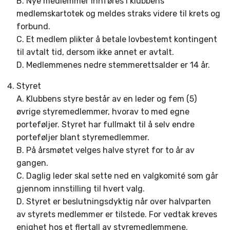
B. Nye medlemmer innføres i klubbens
medlemskartotek og meldes straks videre til krets og
forbund.
C. Et medlem plikter å betale lovbestemt kontingent
til avtalt tid, dersom ikke annet er avtalt.
D. Medlemmenes nedre stemmerettsalder er 14 år.
Styret
A. Klubbens styre består av en leder og fem (5)
øvrige styremedlemmer, hvorav to med egne
porteføljer. Styret har fullmakt til å selv endre
porteføljer blant styremedlemmer.
B. På årsmøtet velges halve styret for to år av
gangen.
C. Daglig leder skal sette ned en valgkomité som går
gjennom innstilling til hvert valg.
D. Styret er beslutningsdyktig når over halvparten
av styrets medlemmer er tilstede. For vedtak kreves
enighet hos et flertall av styremedlemmene.