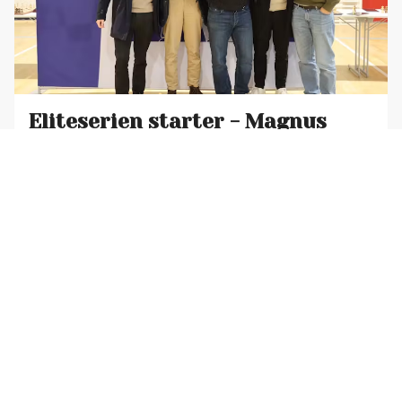
Eliteserien starter - Magnus
spiller!
HJEM
TURNERINGSKALENDER
Sesongen 2025/2026 av Eliteserien i sjakk går av
AKTIVITETER & FORDELER
INNMELDING
MERCH
stabelen denne helgen på NTG, Bærum. Offerspill
har som vanlig ambisjoner om å kjempe helt i
OM OSS
KONTAKT
ONLINE LEAGUE
STRØMMERE
toppen,…
Jon Kristian Haarr
Oct 30, 2025