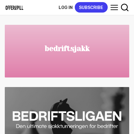
LOG IN
SUBSCRIBE
bedriftsjakk