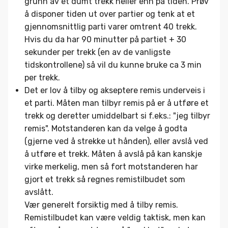
grunn av et dumt trekk heller enn på tiden. Prøv
å disponer tiden ut over partier og tenk at et
gjennomsnittlig parti varer omtrent 40 trekk.
Hvis du da har 90 minutter på partiet + 30
sekunder per trekk (en av de vanligste
tidskontrollene) så vil du kunne bruke ca 3 min
per trekk.
Det er lov å tilby og akseptere remis underveis i
et parti. Måten man tilbyr remis på er å utføre et
trekk og deretter umiddelbart si f.eks.: "jeg tilbyr
remis". Motstanderen kan da velge å godta
(gjerne ved å strekke ut hånden), eller avslå ved
å utføre et trekk. Måten å avslå på kan kanskje
virke merkelig, men så fort motstanderen har
gjort et trekk så regnes remistilbudet som
avslått.
Vær generelt forsiktig med å tilby remis.
Remistilbudet kan være veldig taktisk, men kan