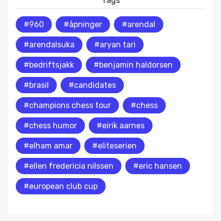
Tags
#960
#åpninger
#arendal
#arendalsuka
#aryan tari
#bedriftsjakk
#benjamin haldorsen
#brasil
#candidates
#champions chess tour
#chess
#chess humor
#eirik aarnes
#elham amar
#eliteserien
#ellen fredericia nilssen
#eric hansen
#european club cup