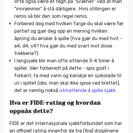
ofte også være et tegn på "svakhet" ved at man
"innrømmer" å stå dårligere. Hvis stillingen er
remis så blir den som regel remis.
Forbered deg med hvilken farge du skal være før
partiet og gjør deg opp en mening hvilken
åpning du ønsker å spille (hva gjør du med hvit -
e4, d4, c4? hva gjør du med svart mot disse
trekkene?).
I langsjakk blir man ofte sittende 3-4 timer å
spiller. Vær forberedt på dette - spis godt i
forkant, ta med vann og kanskje en sjokolade til
ut i spillet (obs. man skal ikke spise ved brettet),
det er nemlig nokså
utmattende å spille sjakk
.
Hva er FIDE-rating og hvordan
oppnås dette?
FIDE er det internasjonale sjakkforbundet som har
en offisiell rating innenfor de tre (fire) disiplinene