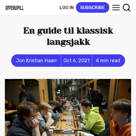
LOG IN
SUBSCRIBE
En guide til klassisk
langsjakk
Jon Kristian Haarr
Oct 6, 2021
4 min read