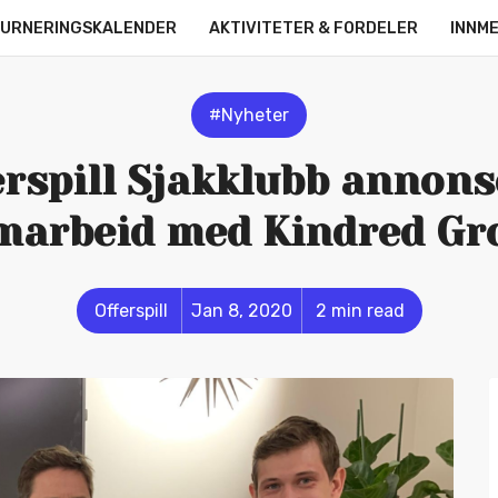
URNERINGSKALENDER
AKTIVITETER & FORDELER
INNM
OM OSS
KONTAKT
ONLINE LEAGUE
STRØMMERE
#Nyheter
erspill Sjakklubb annons
marbeid med Kindred Gr
Offerspill
Jan 8, 2020
2 min read