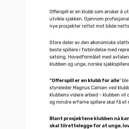
Offerspill er en klubb som ønsker å u
utvikle sjakken. Gjennom profesjonali
nye prosjekter rettet mot både nettsp
Store deler av den økonomiske støtte
beste spillere i forbindelse med rep
satsing. Hovedformålet med avtalen
klubben og unge, norske sjakkspillere
“Offerspill er en klubb for alle
” bl
styreleder Magnus Carlsen ved klubbe
klubbens videre arbeid - klubben vil 
og mindre erfarne spillere skal få et r
Blant prosjektene klubben nå ka
skal tilrettelegge for at unge, lo