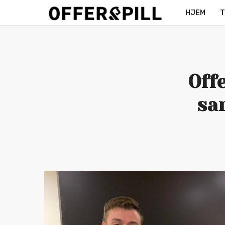
HJEM
T
MERCH
Off
sa