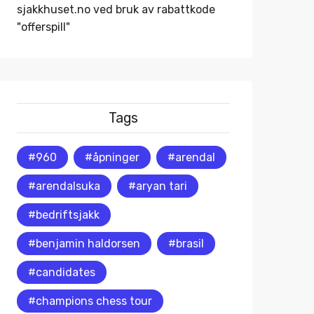
sjakkhuset.no
ved bruk av rabattkode
"offerspill"
Tags
#960
#åpninger
#arendal
#arendalsuka
#aryan tari
#bedriftsjakk
#benjamin haldorsen
#brasil
#candidates
#champions chess tour