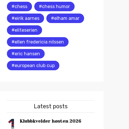
#chess
#chess humor
#eirik aarnes
#elham amar
#eliteserien
#ellen fredericia nilssen
#eric hansen
#european club cup
Latest posts
1
Klubbkvelder høsten 2026