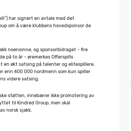
pill”) har signert en avtale med det
roup om å være klubbens hovedsponsor de
jakk noensinne, og sponsorbidraget - fire
de på to år - øremerkes Offerspills
 en økt satsing på talenter og elitespillere.
mer enn 400 000 nordmenn som kun spiller
ens videre satsing.
ke støtten, innebærer ikke promotering av
yttet til Kindred Group, men skal
 av norsk sjakk.