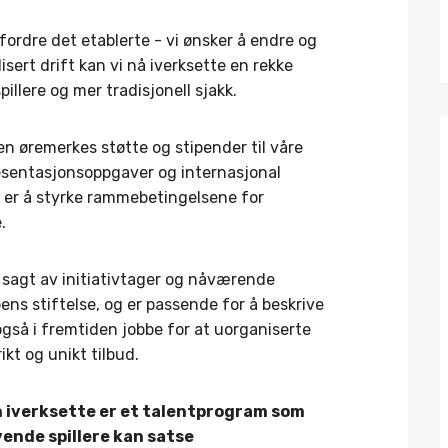
tfordre det etablerte - vi ønsker å endre og
sert drift kan vi nå iverksette en rekke
illere og mer tradisjonell sjakk.
n øremerkes støtte og stipender til våre
resentasjonsoppgaver og internasjonal
 er å styrke rammebetingelsene for
.
e sagt av initiativtager og nåværende
ns stiftelse, og er passende for å beskrive
også i fremtiden jobbe for at uorganiserte
ikt og unikt tilbud.
n iverksette er et talentprogram som
vende spillere kan satse