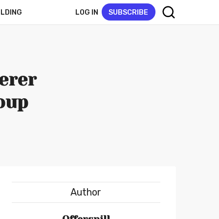
LOG IN
SUBSCRIBE
ELDING
erer
oup
Author