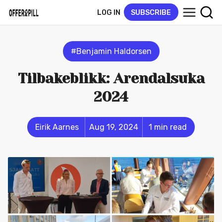
LOG IN
SUBSCRIBE
#Benjamin Haldorsen
Tilbakeblikk: Arendalsuka
2024
Eirik Aarnes
Aug 19, 2024
1 min read