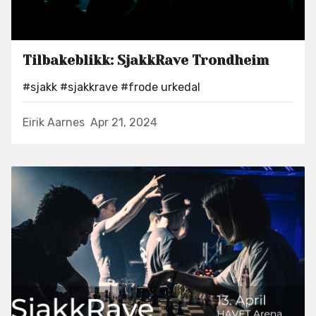
Tilbakeblikk: SjakkRave Trondheim
#sjakk
#sjakkrave
#frode urkedal
Eirik Aarnes
Apr 21, 2024