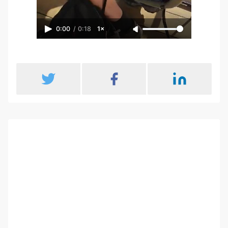
0:00
/
0:18
1×