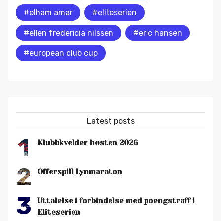
#elham amar
#eliteserien
#ellen fredericia nilssen
#eric hansen
#european club cup
Latest posts
1
Klubbkvelder høsten 2026
2
Offerspill Lynmaraton
3
Uttalelse i forbindelse med poengstraff i
Eliteserien