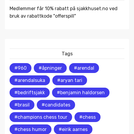
Medlemmer får 10% rabatt på
sjakkhuset.no
ved
bruk av rabattkode "offerspill"
Tags
#960
#åpninger
#arendal
#arendalsuka
#aryan tari
#bedriftsjakk
#benjamin haldorsen
#brasil
#candidates
#champions chess tour
#chess
#chess humor
#eirik aarnes