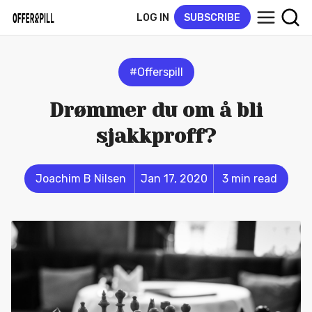
LOG IN
SUBSCRIBE
#Offerspill
Drømmer du om å bli
sjakkproff?
Joachim B Nilsen
Jan 17, 2020
3 min read