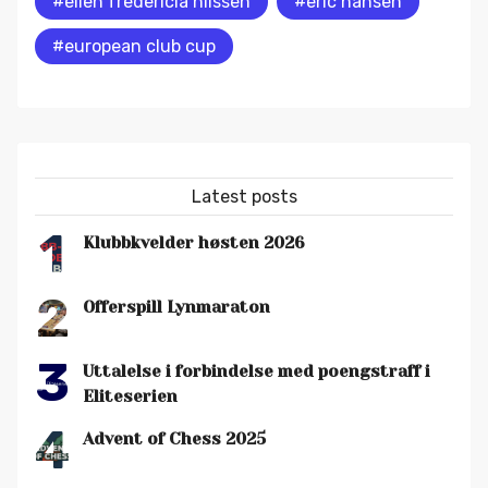
#ellen fredericia nilssen
#eric hansen
#european club cup
Latest posts
1
Klubbkvelder høsten 2026
2
Offerspill Lynmaraton
3
Uttalelse i forbindelse med poengstraff i
Eliteserien
4
Advent of Chess 2025