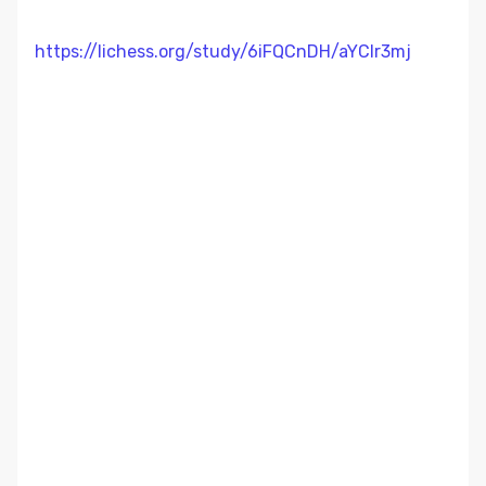
https://lichess.org/study/6iFQCnDH/aYCIr3mj