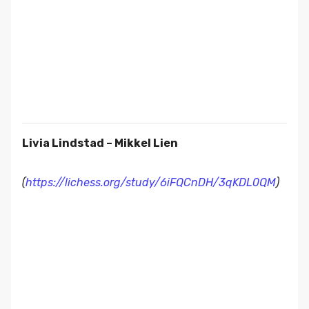
Livia Lindstad – Mikkel Lien
(
https://lichess.org/study/6iFQCnDH/3qKDL0QM
)