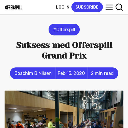
LOG IN
SUBSCRIBE
#Offerspill
Suksess med Offerspill
Grand Prix
Joachim B Nilsen
Feb 13, 2020
2 min read