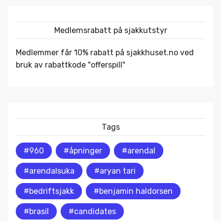
Medlemsrabatt på sjakkutstyr
Medlemmer får 10% rabatt på
sjakkhuset.no
ved
bruk av rabattkode "offerspill"
Tags
#960
#åpninger
#arendal
#arendalsuka
#aryan tari
#bedriftsjakk
#benjamin haldorsen
#brasil
#candidates