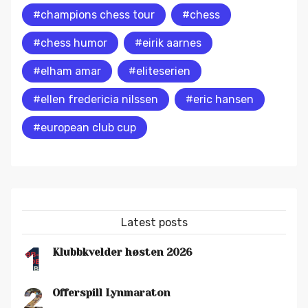
#champions chess tour
#chess
#chess humor
#eirik aarnes
#elham amar
#eliteserien
#ellen fredericia nilssen
#eric hansen
#european club cup
Latest posts
1
Klubbkvelder høsten 2026
2
Offerspill Lynmaraton