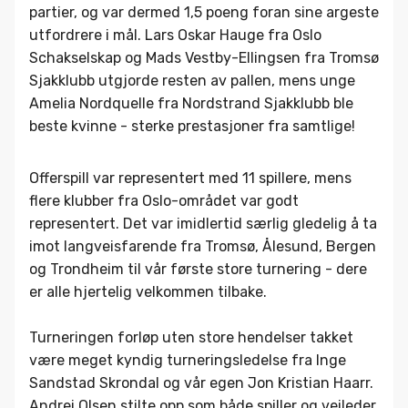
partier, og var dermed 1,5 poeng foran sine argeste
utfordrere i mål. Lars Oskar Hauge fra Oslo
Schakselskap og Mads Vestby-Ellingsen fra Tromsø
Sjakklubb utgjorde resten av pallen, mens unge
Amelia Nordquelle fra Nordstrand Sjakklubb ble
beste kvinne - sterke prestasjoner fra samtlige!
Offerspill var representert med 11 spillere, mens
flere klubber fra Oslo-området var godt
representert. Det var imidlertid særlig gledelig å ta
imot langveisfarende fra Tromsø, Ålesund, Bergen
og Trondheim til vår første store turnering - dere
er alle hjertelig velkommen tilbake.
Turneringen forløp uten store hendelser takket
være meget kyndig turneringsledelse fra Inge
Sandstad Skrondal og vår egen Jon Kristian Haarr.
Andrei Olsen stilte opp som både spiller og veileder