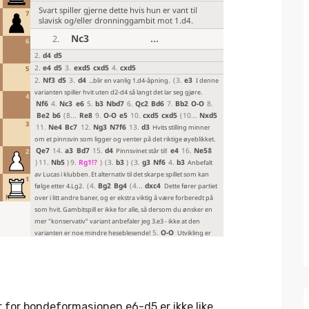
r for bondeformasjonen e6-d5 er ikke like