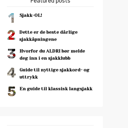
Featured posts
1
Sjakk-OL!
2
Dette er de beste dårlige
sjakkåpningene
3
Hvorfor du ALDRI bør melde
deg inn i en sjakklubb
4
Guide til nyttige sjakkord- og
uttrykk
5
En guide til klassisk langsjakk