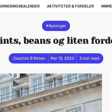
URNERINGSKALENDER
AKTIVITETER & FORDELER
INNM
OM OSS
KONTAKT
ONLINE LEAGUE
STRØMMERE
#Åpninger
ints, beans og liten ford
Joachim B Nilsen
Mar 13, 2020
3 min read