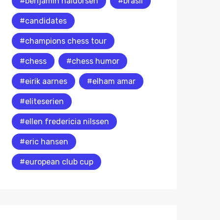
#benjamin haldorsen
#brasil
#candidates
#champions chess tour
#chess
#chess humor
#eirik aarnes
#elham amar
#eliteserien
#ellen fredericia nilssen
#eric hansen
#european club cup