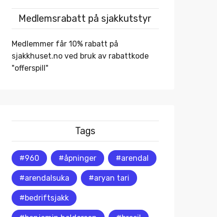
Medlemsrabatt på sjakkutstyr
Medlemmer får 10% rabatt på
sjakkhuset.no
ved bruk av rabattkode
"offerspill"
Tags
#960
#åpninger
#arendal
#arendalsuka
#aryan tari
#bedriftsjakk