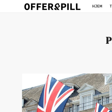
HJEM
T
MERCH
P