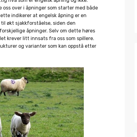
tig hva som er engelsk åpning og ikke.
re oss over i åpninger som starter med både
Dette indikerer at engelsk åpning er en
 til økt sjakkforståelse, siden den
orskjellige åpninger. Selv om dette høres
t krever litt innsats fra oss som spillere.
trukturer og varianter som kan oppstå etter