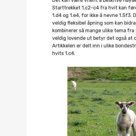
Det kan være vrient å beskrive nøyak
Starttrekket 1.c2-c4 fra hvit kan fø
1.d4 og 1.e4, for ikke å nevne 1.Sf3. 
veldig fleksibel åpning som kan bidra
kombinerer så mange ulike tema fra f
veldig lovende ut betyr det også at de
Artikkelen er delt inn i ulike bondes
hvits 1.c4.