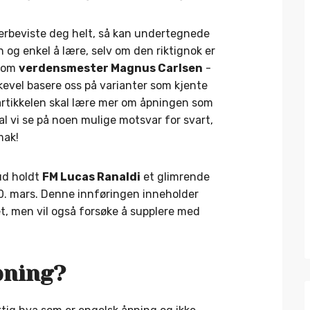
overbeviste deg helt, så kan undertegnede
 og enkel å lære, selv om den riktignok er
 som
verdensmester Magnus Carlsen
-
likevel basere oss på varianter som kjente
e artikkelen skal lære mer om åpningen som
al vi se på noen mulige motsvar for svart,
mak!
bud holdt
FM Lucas Ranaldi
et glimrende
10. mars. Denne innføringen inneholder
t, men vil også forsøke å supplere med
pning?