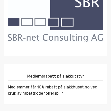
Medlemsrabatt på sjakkutstyr
Medlemmer får 10% rabatt på
sjakkhuset.no
ved
bruk av rabattkode "offerspill"