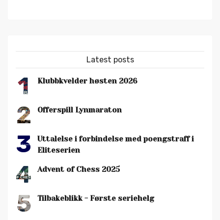
Latest posts
1
Klubbkvelder høsten 2026
2
Offerspill Lynmaraton
3
Uttalelse i forbindelse med poengstraff i
Eliteserien
4
Advent of Chess 2025
5
Tilbakeblikk - Første seriehelg