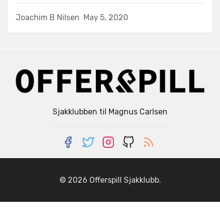
Joachim B Nilsen
May 5, 2020
Sjakklubben til Magnus Carlsen
© 2026
Offerspill Sjakklubb
.
HJEM
TURNERINGSKALENDER