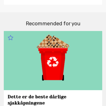
Recommended for you
Dette er de beste dårlige
sjakkåpningene