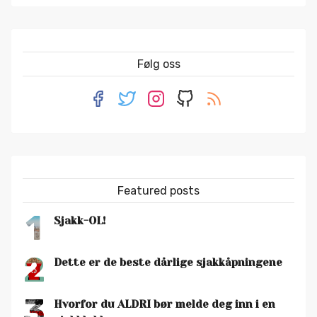
Følg oss
Featured posts
1
Sjakk-OL!
2
Dette er de beste dårlige sjakkåpningene
3
Hvorfor du ALDRI bør melde deg inn i en