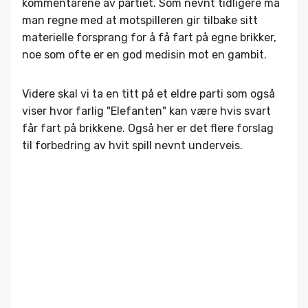
kommentarene av partiet. Som nevnt tidligere må
man regne med at motspilleren gir tilbake sitt
materielle forsprang for å få fart på egne brikker,
noe som ofte er en god medisin mot en gambit.
Videre skal vi ta en titt på et eldre parti som også
viser hvor farlig "Elefanten" kan være hvis svart
får fart på brikkene. Også her er det flere forslag
til forbedring av hvit spill nevnt underveis.