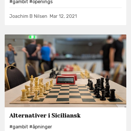
#gambit
#openings
Joachim B Nilsen
Mar 12, 2021
Alternativer i Siciliansk
#gambit
#åpninger