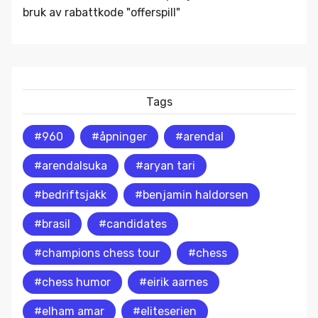
bruk av rabattkode "offerspill"
Tags
#960
#åpninger
#arendal
#arendalsuka
#aryan tari
#bedriftsjakk
#benjamin haldorsen
#brasil
#candidates
#champions chess tour
#chess
#chess humor
#eirik aarnes
#elham amar
#eliteserien