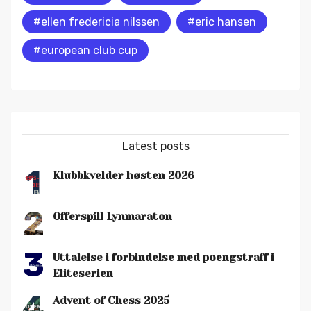
#ellen fredericia nilssen
#eric hansen
#european club cup
Latest posts
1
Klubbkvelder høsten 2026
2
Offerspill Lynmaraton
3
Uttalelse i forbindelse med poengstraff i
Eliteserien
4
Advent of Chess 2025