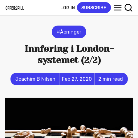
LOG IN
SUBSCRIBE
#Åpninger
Innføring i London-
systemet (2/2)
Joachim B Nilsen
Feb 27, 2020
2 min read