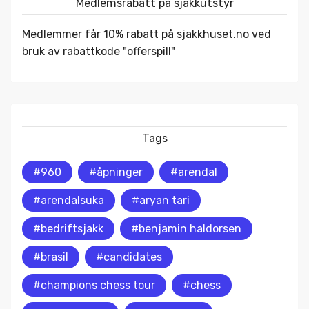
Medlemsrabatt på sjakkutstyr
Medlemmer får 10% rabatt på
sjakkhuset.no
ved
bruk av rabattkode "offerspill"
Tags
#960
#åpninger
#arendal
#arendalsuka
#aryan tari
#bedriftsjakk
#benjamin haldorsen
#brasil
#candidates
#champions chess tour
#chess