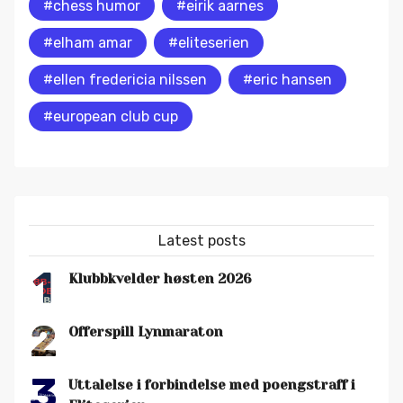
#chess humor
#eirik aarnes
#elham amar
#eliteserien
#ellen fredericia nilssen
#eric hansen
#european club cup
Latest posts
1
Klubbkvelder høsten 2026
2
Offerspill Lynmaraton
3
Uttalelse i forbindelse med poengstraff i