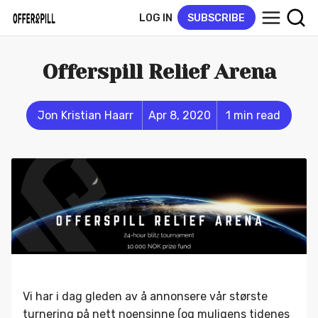
LOG IN
SUBSCRIBE
Offerspill Relief Arena
Jon Kristian Haarr
Apr 8, 2020
1 min read
Vi har i dag gleden av å annonsere vår største
turnering på nett noensinne (og muligens tidenes