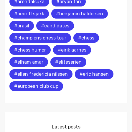
#arendalsuka
#aryan tari
#bedriftsjakk
#benjamin haldorsen
#brasil
#candidates
#champions chess tour
#chess
#chess humor
#eirik aarnes
#elham amar
#eliteserien
#ellen fredericia nilssen
#eric hansen
#european club cup
Latest posts