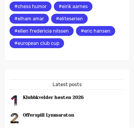
#chess humor
#eirik aarnes
#elham amar
#eliteserien
#ellen fredericia nilssen
#eric hansen
#european club cup
Latest posts
1
Klubbkvelder høsten 2026
2
Offerspill Lynmaraton
Uttalelse i forbindelse med poengstraff i