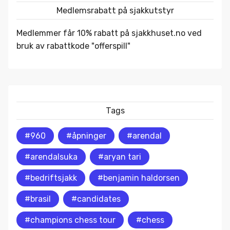
Medlemsrabatt på sjakkutstyr
Medlemmer får 10% rabatt på
sjakkhuset.no
ved
bruk av rabattkode "offerspill"
Tags
#960
#åpninger
#arendal
#arendalsuka
#aryan tari
#bedriftsjakk
#benjamin haldorsen
#brasil
#candidates
#champions chess tour
#chess