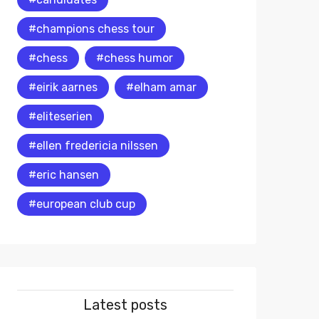
#champions chess tour
#chess
#chess humor
#eirik aarnes
#elham amar
#eliteserien
#ellen fredericia nilssen
#eric hansen
#european club cup
Latest posts