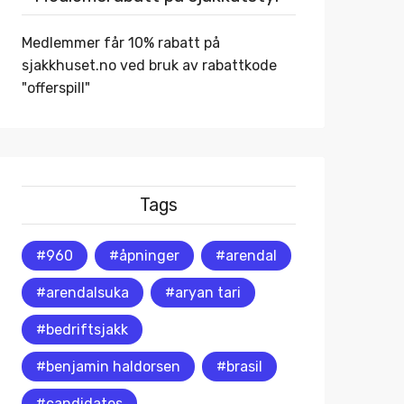
Medlemmer får 10% rabatt på
sjakkhuset.no
ved bruk av rabattkode
"offerspill"
Tags
#960
#åpninger
#arendal
#arendalsuka
#aryan tari
#bedriftsjakk
#benjamin haldorsen
#brasil
#candidates