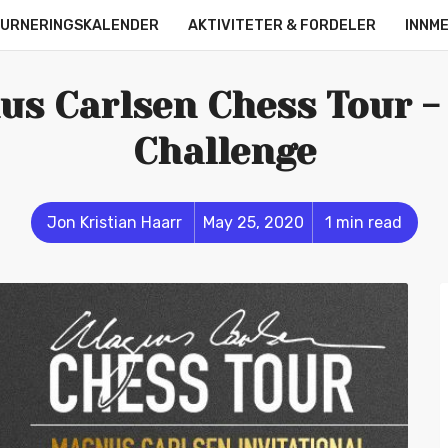
URNERINGSKALENDER
AKTIVITETER & FORDELER
INNM
OM OSS
KONTAKT
ONLINE LEAGUE
STRØMMERE
s Carlsen Chess Tour -
Challenge
Jon Kristian Haarr
May 25, 2020
1 min read