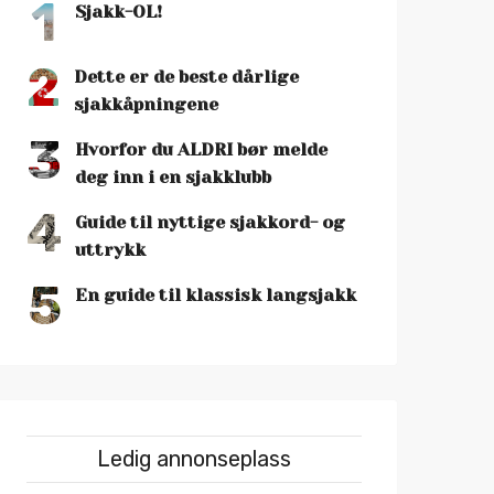
1
Sjakk-OL!
2
Dette er de beste dårlige
sjakkåpningene
3
Hvorfor du ALDRI bør melde
deg inn i en sjakklubb
4
Guide til nyttige sjakkord- og
uttrykk
5
En guide til klassisk langsjakk
Ledig annonseplass