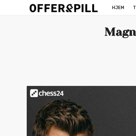
HJEM
T
MERCH
Magnu