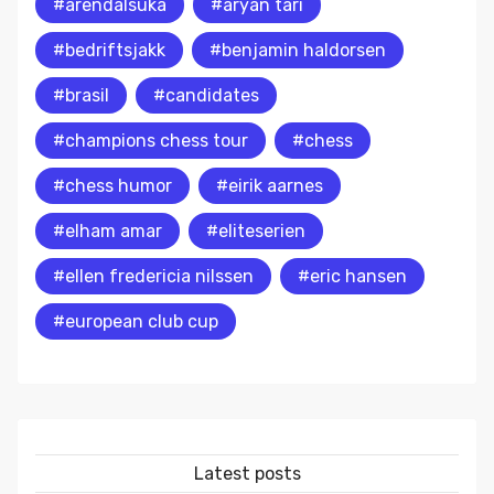
#arendalsuka
#aryan tari
#bedriftsjakk
#benjamin haldorsen
#brasil
#candidates
#champions chess tour
#chess
#chess humor
#eirik aarnes
#elham amar
#eliteserien
#ellen fredericia nilssen
#eric hansen
#european club cup
Latest posts