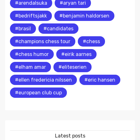
#arendalsuka
#aryan tari
#bedriftsjakk
#benjamin haldorsen
#brasil
#candidates
#champions chess tour
#chess
#chess humor
#eirik aarnes
#elham amar
#eliteserien
#ellen fredericia nilssen
#eric hansen
#european club cup
Latest posts