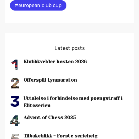
#european club cup
Latest posts
1
Klubbkvelder høsten 2026
2
Offerspill Lynmaraton
3
Uttalelse i forbindelse med poengstraff i
Eliteserien
4
Advent of Chess 2025
Tilbakeblikk - Første seriehelg