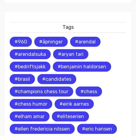
Tags
#960
#åpninger
#arendal
#arendalsuka
#aryan tari
#bedriftsjakk
#benjamin haldorsen
#brasil
#candidates
#champions chess tour
#chess
#chess humor
#eirik aarnes
#elham amar
#eliteserien
#ellen fredericia nilssen
#eric hansen