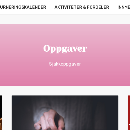
URNERINGSKALENDER
AKTIVITETER & FORDELER
INNM
OM OSS
KONTAKT
ONLINE LEAGUE
STRØMMERE
Oppgaver
Sjakkoppgaver