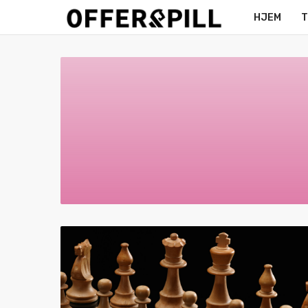
HJEM
T
MERCH