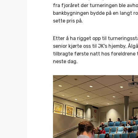
fra fjoråret der turneringen ble avh
bankbygningen bydde på en langt roms
sette pris på.
Etter å ha rigget opp til turneringss
senior kjørte oss til JK's hjemby, Ål
tilbragte første natt hos foreldrene t
neste dag.