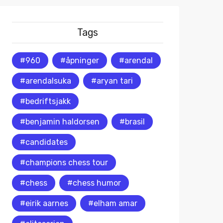
Tags
#960
#åpninger
#arendal
#arendalsuka
#aryan tari
#bedriftsjakk
#benjamin haldorsen
#brasil
#candidates
#champions chess tour
#chess
#chess humor
#eirik aarnes
#elham amar