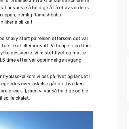
r å samle alt fra knallsterke spillere til
s. I år var vi så heldige å få et av verdens
ruppen, nemlig Rameshbabu
iker å bli kalt.
oe shaky start på reisen ettersom det var
 forsinket eller innstilt. Vi hoppet i en Uber
 nytte dessverre. Vi mistet flyet og måtte
 1,5 time etter vår opprinnelige avgang.
r flyplass-øl kom vi oss på flyet og landet i
rtegnedes overraskelse går det hverken
rare greier...), men vi var så heldige og ble
l spillelokalet.