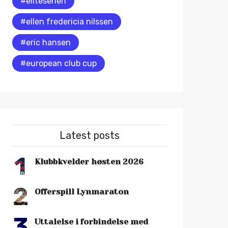
#eliteserien
#ellen fredericia nilssen
#eric hansen
#european club cup
Latest posts
1
Klubbkvelder høsten 2026
2
Offerspill Lynmaraton
3
Uttalelse i forbindelse med