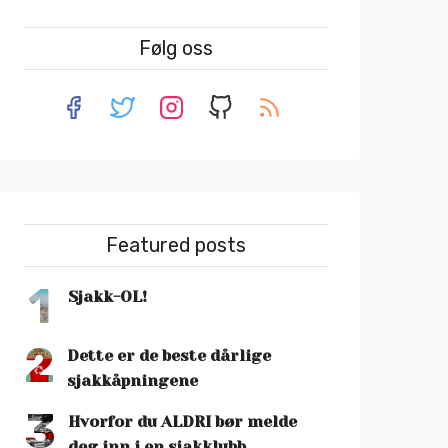
Følg oss
Featured posts
1
Sjakk-OL!
2
Dette er de beste dårlige
sjakkåpningene
3
Hvorfor du ALDRI bør melde
deg inn i en sjakklubb