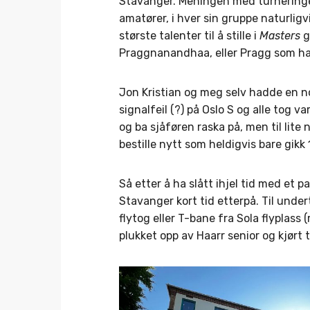
Stavanger. Meningen med turneringen e
amatører, i hver sin gruppe naturligvi
største talenter til å stille i
Masters
g
Praggnanandhaa, eller Pragg som han l
Jon Kristian og meg selv hadde en n
signalfeil (?) på Oslo S og alle tog var
og ba sjåføren raska på, men til lite
bestille nytt som heldigvis bare gikk
Så etter å ha slått ihjel tid med et pa
Stavanger kort tid etterpå. Til unde
flytog eller T-bane fra Sola flyplass (
plukket opp av Haarr senior og kjørt ti